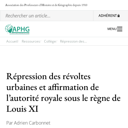
A
ssociation des
P
rofesseurs d'
H
istoire et de
G
éographie
depuis 1910
ADHÉRENT
MENU
Accueil
Ressources
Collège
Répression des...
L’association
Les régionales
Répression des révoltes
Les ateliers nationaux
urbaines et affirmation de
Communiqués et motions
l’autorité royale sous le règne de
Lettre d’information de l’APHG
Louis XI
L’APHG dans la presse
Par Adrien Carbonnet