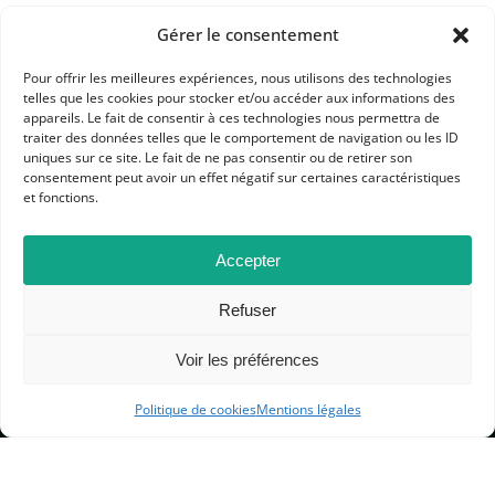
Gérer le consentement
Pour offrir les meilleures expériences, nous utilisons des technologies
telles que les cookies pour stocker et/ou accéder aux informations des
appareils. Le fait de consentir à ces technologies nous permettra de
traiter des données telles que le comportement de navigation ou les ID
APHG
uniques sur ce site. Le fait de ne pas consentir ou de retirer son
consentement peut avoir un effet négatif sur certaines caractéristiques
Association des professeurs d'histoire et géographie
et fonctions.
+ 33 0(1) 42 33 62 37
Accepter
BP 6541 – 75065 Paris Cedex 02
Refuser
CONTACTEZ-NOUS
Voir les préférences
Politique de cookies
Mentions légales
MENTIONS LÉGALES
GESTION DES COOKIES
DONNÉES PERSONNELLES