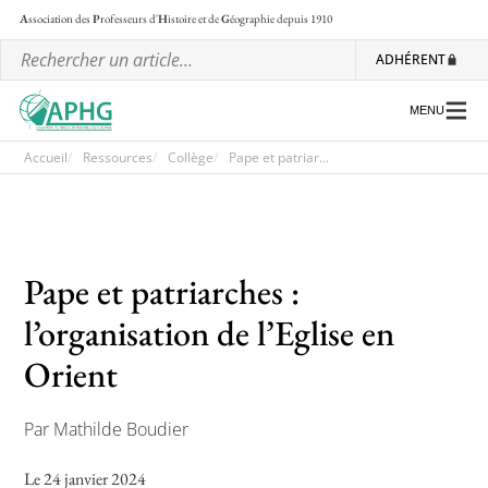
A
ssociation des
P
rofesseurs d'
H
istoire et de
G
éographie
depuis 1910
ADHÉRENT
MENU
Accueil
Ressources
Collège
Pape et patriar...
L’association
Les régionales
Pape et patriarches :
Les ateliers nationaux
l’organisation de l’Eglise en
Communiqués et motions
Orient
Lettre d’information de l’APHG
Par Mathilde Boudier
L’APHG dans la presse
Le 24 janvier 2024