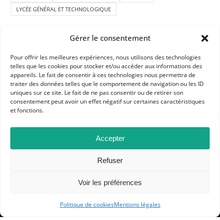
LYCÉE GÉNÉRAL ET TECHNOLOGIQUE
Gérer le consentement
Pour offrir les meilleures expériences, nous utilisons des technologies
telles que les cookies pour stocker et/ou accéder aux informations des
appareils. Le fait de consentir à ces technologies nous permettra de
traiter des données telles que le comportement de navigation ou les ID
APHG
uniques sur ce site. Le fait de ne pas consentir ou de retirer son
consentement peut avoir un effet négatif sur certaines caractéristiques
Association des professeurs d'histoire et géographie
et fonctions.
+ 33 0(1) 42 33 62 37
Accepter
BP 6541 – 75065 Paris Cedex 02
Refuser
CONTACTEZ-NOUS
Voir les préférences
Politique de cookies
Mentions légales
MENTIONS LÉGALES
GESTION DES COOKIES