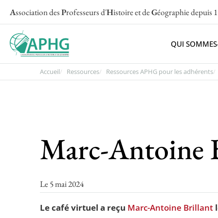
A
ssociation des
P
rofesseurs d'
H
istoire et de
G
éographie
depuis 
QUI SOMMES
Accueil
Ressources
Ressources APHG pour les adhérents
Marc-Antoine B
Le 5 mai 2024
Le café virtuel a reçu
Marc-Antoine Brillant
l