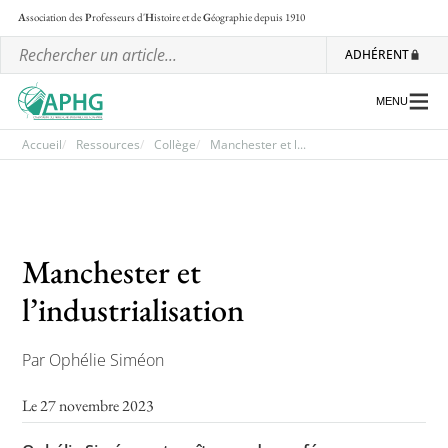
A
ssociation des
P
rofesseurs d'
H
istoire et de
G
éographie
depuis 1910
ADHÉRENT
MENU
Accueil
Ressources
Collège
Manchester et l...
L’association
Les régionales
Manchester et
Les ateliers nationaux
l’industrialisation
Communiqués et motions
Lettre d’information de l’APHG
Par Ophélie Siméon
L’APHG dans la presse
Le 27 novembre 2023