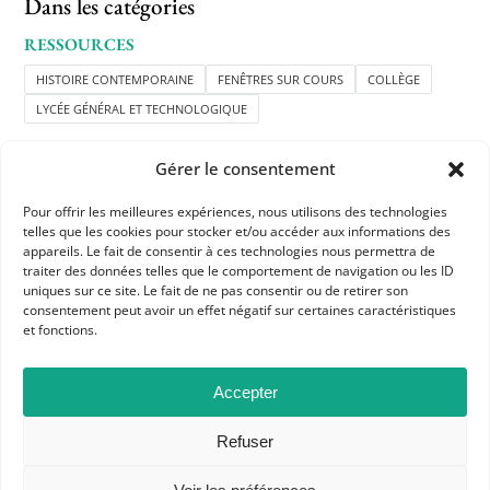
Dans les catégories
RESSOURCES
HISTOIRE CONTEMPORAINE
FENÊTRES SUR COURS
COLLÈGE
LYCÉE GÉNÉRAL ET TECHNOLOGIQUE
Gérer le consentement
Pour offrir les meilleures expériences, nous utilisons des technologies
telles que les cookies pour stocker et/ou accéder aux informations des
appareils. Le fait de consentir à ces technologies nous permettra de
traiter des données telles que le comportement de navigation ou les ID
uniques sur ce site. Le fait de ne pas consentir ou de retirer son
APHG
consentement peut avoir un effet négatif sur certaines caractéristiques
Association des professeurs d'histoire et géographie
et fonctions.
+ 33 0(1) 42 33 62 37
Accepter
BP 6541 – 75065 Paris Cedex 02
Refuser
CONTACTEZ-NOUS