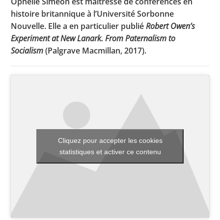
Ophélie Siméon est maîtresse de conférences en
histoire britannique à l’Université Sorbonne
Nouvelle. Elle a en particulier publié
Robert Owen’s
Experiment at New Lanark. From Paternalism to
Toutes les actualités
Socialism
(Palgrave Macmillan, 2017).
Les rendez-vous de l’APHG
Concours de recrutement
Concours scolaires
Conférences, tables rondes
Critique d’ouvrages publiés
Cliquez pour accepter les cookies
Culture
statistiques et activer ce contenu