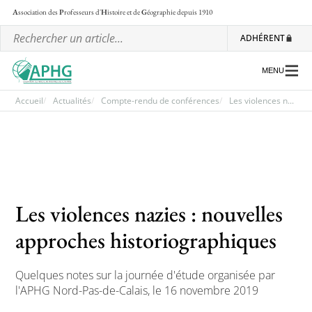
A
ssociation des
P
rofesseurs d'
H
istoire et de
G
éographie
depuis 1910
ADHÉRENT
MENU
Accueil
Actualités
Compte-rendu de conférences
Les violences n...
L’association
Les régionales
Les ateliers nationaux
Les violences nazies : nouvelles
Communiqués et motions
approches historiographiques
Lettre d’information de l’APHG
Quelques notes sur la journée d'étude organisée par
L’APHG dans la presse
l'APHG Nord-Pas-de-Calais, le 16 novembre 2019