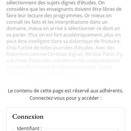
sélectionnent des sujets dignes d’études. On
considère que les enseignants doivent être libres de
faire leur lecture des programmes. Or mieux on
connaît les faits et les interprétations dans un
domaine, mieux on arrive à sélectionner ce dont on
va parler. Plus on est fort académiquement, plus on
peut être intelligent dans sa didactique de l’histoire.
D’où l’utilité de telles journées d’études. Avec des
historiens comme Christian Ingrao, Nicolas Patin, il y
a le choix d’assumer une démarche compréhensive
(au sens historique) du phénomène nazi. Quelle
vision du monde avaient les nazis...
Le contenu de cette page est réservé aux adhérents.
Connectez-vous pour y accéder :
Connexion
Identifiant :