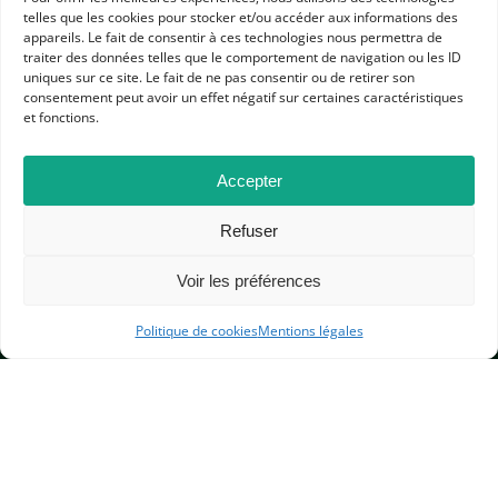
telles que les cookies pour stocker et/ou accéder aux informations des
appareils. Le fait de consentir à ces technologies nous permettra de
traiter des données telles que le comportement de navigation ou les ID
uniques sur ce site. Le fait de ne pas consentir ou de retirer son
consentement peut avoir un effet négatif sur certaines caractéristiques
et fonctions.
APHG
Accepter
Association des professeurs d'histoire et géographie
Refuser
+ 33 0(1) 42 33 62 37
BP 6541 – 75065 Paris Cedex 02
Voir les préférences
Politique de cookies
Mentions légales
CONTACTEZ-NOUS
MENTIONS LÉGALES
GESTION DES COOKIES
DONNÉES PERSONNELLES