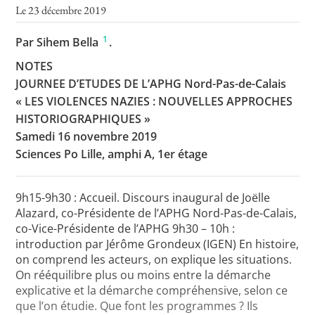
Le 23 décembre 2019
1
Par Sihem Bella
.
Toutes les actualités
NOTES
JOURNEE D’ETUDES DE L’APHG Nord-Pas-de-Calais
Les rendez-vous de l’APHG
« LES VIOLENCES NAZIES : NOUVELLES APPROCHES
Concours de recrutement
HISTORIOGRAPHIQUES »
Samedi 16 novembre 2019
Concours scolaires
Sciences Po Lille, amphi A, 1er étage
Conférences, tables rondes
Critique d’ouvrages publiés
9h15-9h30 : Accueil. Discours inaugural de Joëlle
Alazard, co-Présidente de l’APHG Nord-Pas-de-Calais,
Culture
co-Vice-Présidente de l’APHG 9h30 – 10h :
introduction par Jérôme Grondeux (IGEN) En histoire,
on comprend les acteurs, on explique les situations.
On rééquilibre plus ou moins entre la démarche
explicative et la démarche compréhensive, selon ce
que l’on étudie. Que font les programmes ? Ils