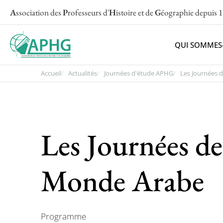
A
ssociation des
P
rofesseurs d'
H
istoire et de
G
éographie
depuis 
QUI SOMMES
Accueil
Actualités
Journées d'étude APHG
Les Journées de
Les Journées de
Monde Arabe
Programme