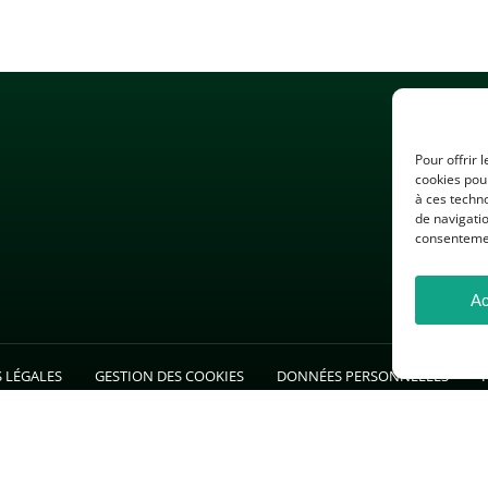
Pour offrir 
cookies pour
à ces techn
de navigatio
consentement
Ac
 LÉGALES
GESTION DES COOKIES
DONNÉES PERSONNELLES
26 — Association des Professeurs d’Histoire et de Géographie — Tous droits