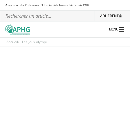
A
ssociation des
P
rofesseurs d'
H
istoire et de
G
éographie
depuis 1910
ADHÉRENT
MENU
Accueil
Les Jeux olympi...
L’association
Les régionales
Les ateliers nationaux
Communiqués et motions
Lettre d’information de l’APHG
L’APHG dans la presse