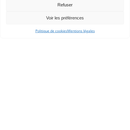
Refuser
Géographes
, 02/04/2024. Tous droits réservés.
Voir les préférences
Dans les catégories
Politique de cookies
Mentions légales
ACTUALITÉS
SUPPLÉMENTS