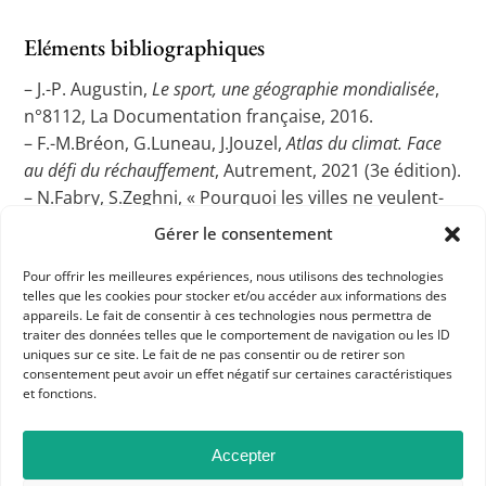
Eléments bibliographiques
– J.-P. Augustin,
Le sport, une géographie mondialisée
,
n°8112, La Documentation française, 2016.
– F.-M.Bréon, G.Luneau, J.Jouzel,
Atlas du climat. Face
au défi du réchauffement
, Autrement, 2021 (3e édition).
– N.Fabry, S.Zeghni, « Pourquoi les villes ne veulent-
elles plus accueillir les Jeux Olympiques ? le cas des JO
Gérer le consentement
de 2022 et 2024 »,
Revue Marketing territorial
, Hiver
Pour offrir les meilleures expériences, nous utilisons des technologies
2020.
telles que les cookies pour stocker et/ou accéder aux informations des
– P.Gillon, F.Grosjean, L.Ravenel,
Atlas du sport
appareils. Le fait de consentir à ces technologies nous permettra de
mondial
, Autrement, 2010.
traiter des données telles que le comportement de navigation ou les ID
uniques sur ce site. Le fait de ne pas consentir ou de retirer son
– D.Scott, N.L.B. Knoles, S.Ma, M.Rutty, R. Steiger, «
consentement peut avoir un effet négatif sur certaines caractéristiques
Climate change and the future of the Olympic Winter
et fonctions.
Games: athlete and coach perspectives »,
Current
Issues in Tourism
, Volume 26/3, 2023, p.480-495.
Accepter
© Les services de la Rédaction d’
Historiens &