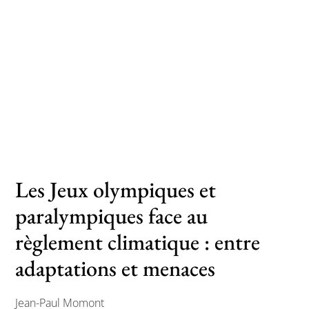
Toutes les actualités
Les rendez-vous de l’APHG
Concours de recrutement
Concours scolaires
Conférences, tables rondes
Les Jeux olympiques et
Critique d’ouvrages publiés
paralympiques face au
Culture
règlement climatique : entre
adaptations et menaces
Jean-Paul Momont