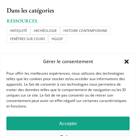
Dans les catégories
RESSOURCES
ANTIQUITÉ
ARCHÉOLOGIE
HISTOIRE CONTEMPORAINE
FENÊTRES SUR COURS
HGGSP
Gérer le consentement
Pour offrir les meilleures expériences, nous utilisons des technologies
telles que les cookies pour stocker et/ou accéder aux informations des
APHG
appareils. Le fait de consentir à ces technologies nous permettra de
traiter des données telles que le comportement de navigation ou les ID
Association des professeurs d'histoire et géographie
uniques sur ce site. Le fait de ne pas consentir ou de retirer son
consentement peut avoir un effet négatif sur certaines caractéristiques
et fonctions.
+ 33 0(1) 42 33 62 37
BP 6541 – 75065 Paris Cedex 02
Accepter
CONTACTEZ-NOUS