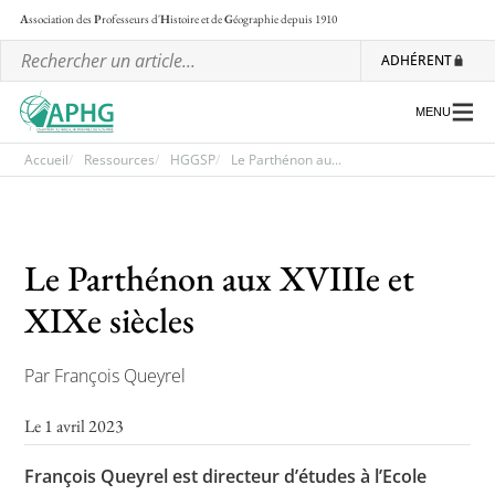
A
ssociation des
P
rofesseurs d'
H
istoire et de
G
éographie
depuis 1910
ADHÉRENT
MENU
Accueil
Ressources
HGGSP
Le Parthénon au...
L’association
Le Parthénon aux XVIIIe et
Les régionales
XIXe siècles
Les ateliers nationaux
Communiqués et motions
Par François Queyrel
Lettre d’information de l’APHG
Le 1 avril 2023
L’APHG dans la presse
François Queyrel est directeur d’études à l’Ecole