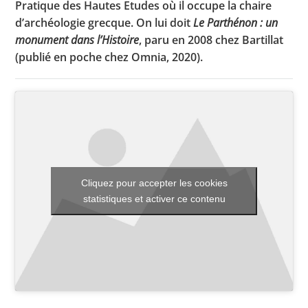
Pratique des Hautes Etudes où il occupe la chaire
d’archéologie grecque. On lui doit
Le Parthénon : un
monument dans l’Histoire
, paru en 2008 chez Bartillat
Toutes les actualités
(publié en poche chez Omnia, 2020).
Les rendez-vous de l’APHG
Concours de recrutement
Concours scolaires
Conférences, tables rondes
Cliquez pour accepter les cookies
Critique d’ouvrages publiés
statistiques et activer ce contenu
Culture