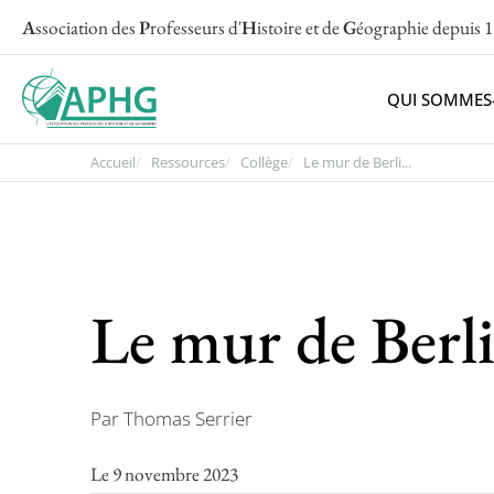
A
ssociation des
P
rofesseurs d'
H
istoire et de
G
éographie
depuis 
QUI SOMMES
Accueil
Ressources
Collège
Le mur de Berli...
Le mur de Berl
Par Thomas Serrier
Le 9 novembre 2023