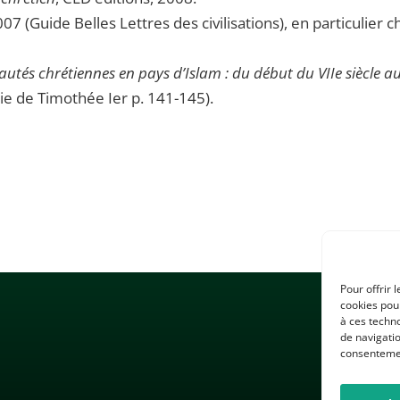
007 (Guide Belles Lettres des civilisations), en particulier ch
és chrétiennes en pays d’Islam : du début du VIIe siècle a
hie de Timothée Ier p. 141-145).
Pour offrir 
cookies pour
à ces techn
de navigatio
consentement