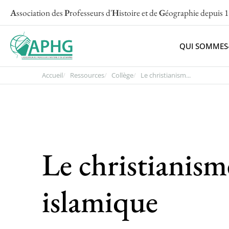
A
ssociation des
P
rofesseurs d'
H
istoire et de
G
éographie
depuis 
QUI SOMMES
Accueil
Ressources
Collège
Le christianism...
Le christianism
islamique