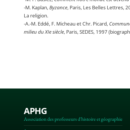
-M. Kaplan,
Byzance
, Paris, Les Belles Lettres, 2
La religion.
-A.-M. Eddé, F. Micheau et Chr. Picard,
Communaut
milieu du XIe siècle
, Paris, SEDES, 1997 (biograp
APHG
Association des professeurs d'histoire et géographie