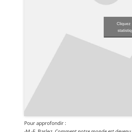
Cliquez 
statisti
Pour approfondir :
-M.-F. Baslez,
Comment notre monde est devenu 