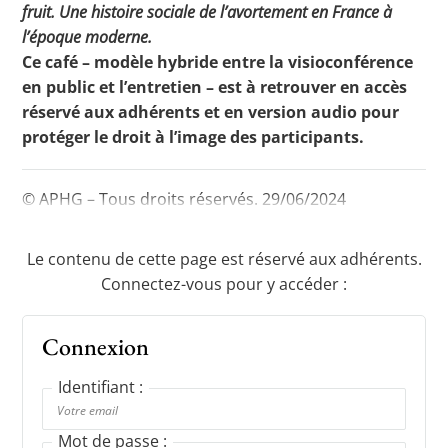
fruit. Une histoire sociale de l’avortement en France à
l’époque moderne.
Ce café – modèle hybride entre la visioconférence
Toutes les actualités
en public et l’entretien – est à retrouver en accès
réservé aux adhérents et en version audio pour
Les rendez-vous de l’APHG
protéger le droit à l’image des participants.
Concours de recrutement
Concours scolaires
© APHG – Tous droits réservés. 29/06/2024
Conférences, tables rondes
Le contenu de cette page est réservé aux adhérents.
Critique d’ouvrages publiés
Connectez-vous pour y accéder :
Culture
Connexion
Identifiant :
Mot de passe :