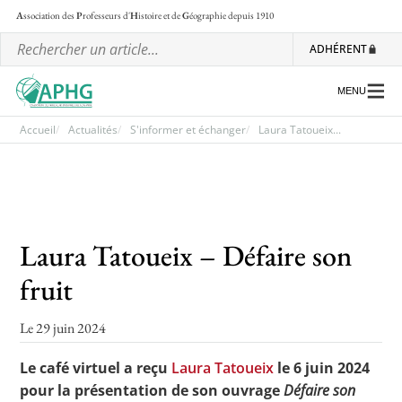
A
ssociation des
P
rofesseurs d'
H
istoire et de
G
éographie
depuis 1910
ADHÉRENT
MENU
Accueil
Actualités
S'informer et échanger
Laura Tatoueix...
L’association
Les régionales
Laura Tatoueix – Défaire son
Les ateliers nationaux
fruit
Communiqués et motions
Lettre d’information de l’APHG
Le 29 juin 2024
L’APHG dans la presse
Le café virtuel a reçu
Laura Tatoueix
le 6 juin 2024
pour la présentation de son ouvrage
Défaire son