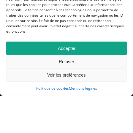
telles que les cookies pour stocker et/ou accéder aux informations des
appareils. Le fait de consentir à ces technologies nous permettra de
traiter des données telles que le comportement de navigation ou les ID
uniques sur ce site. Le fait de ne pas consentir ou de retirer son
consentement peut avoir un effet négatif sur certaines caractéristiques
et fonctions.
APHG
Accepter
Association des professeurs d'histoire et géographie
Refuser
+ 33 0(1) 42 33 62 37
BP 6541 – 75065 Paris Cedex 02
Voir les préférences
Politique de cookies
Mentions légales
CONTACTEZ-NOUS
MENTIONS LÉGALES
GESTION DES COOKIES
DONNÉES PERSONNELLES