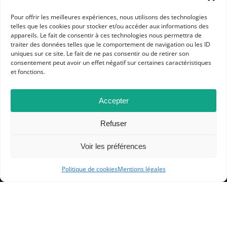
Pour offrir les meilleures expériences, nous utilisons des technologies
telles que les cookies pour stocker et/ou accéder aux informations des
appareils. Le fait de consentir à ces technologies nous permettra de
traiter des données telles que le comportement de navigation ou les ID
APHG
uniques sur ce site. Le fait de ne pas consentir ou de retirer son
Association des professeurs d'histoire et géographie
consentement peut avoir un effet négatif sur certaines caractéristiques
et fonctions.
+ 33 0(1) 42 33 62 37
BP 6541 – 75065 Paris Cedex 02
Accepter
Refuser
CONTACTEZ-NOUS
Voir les préférences
MENTIONS LÉGALES
Politique de cookies
Mentions légales
GESTION DES COOKIES
DONNÉES PERSONNELLES
PLAN DU SITE