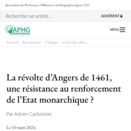
A
ssociation des
P
rofesseurs d'
H
istoire et de
G
éographie
depuis 1910
ADHÉRENT
MENU
Accueil
Ressources
Collège
La révolte d&rs...
L’association
Les régionales
La révolte d’Angers de 1461,
Les ateliers nationaux
une résistance au renforcement
Communiqués et motions
de l’Etat monarchique ?
Lettre d’information de l’APHG
Par Adrien Carbonnet
L’APHG dans la presse
Le 10 mars 2024