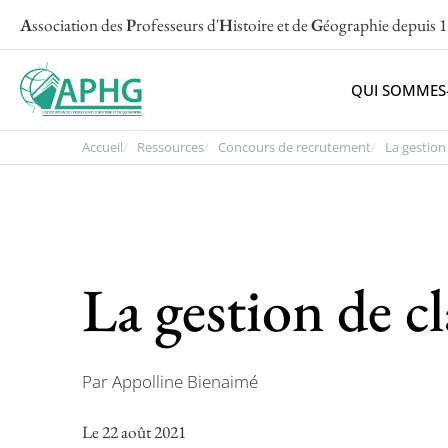
A
ssociation des
P
rofesseurs d'
H
istoire et de
G
éographie
depuis 
QUI SOMMES
Accueil
Ressources
Concours de recrutement
La gestion 
La gestion de cl
Par Appolline Bienaimé
Le 22 août 2021