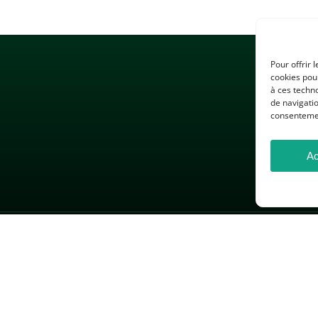
Pour offrir 
cookies pour
à ces techn
de navigatio
consentement
Ac
 LÉGALES
GESTION DES COOKIES
DONNÉES PERSONNELLES
26 — Association des Professeurs d’Histoire et de Géographie — Tous droits