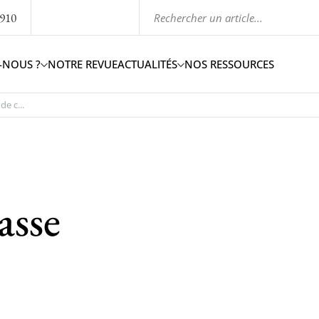
1910
-NOUS ?
NOTRE REVUE
ACTUALITÉS
NOS RESSOURCES
de c...
asse