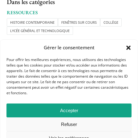
Dans les catégories
RESSOURCES
HISTOIRE CONTEMPORAINE
FENÊTRES SUR COURS
COLLÈGE
LYCÉE GÉNÉRAL ET TECHNOLOGIQUE
Gérer le consentement
Pour offrir les meilleures expériences, nous utilisons des technologies
telles que les cookies pour stocker et/ou accéder aux informations des
appareils. Le fait de consentir à ces technologies nous permettra de
traiter des données telles que le comportement de navigation ou les ID
uniques sur ce site. Le fait de ne pas consentir ou de retirer son
APHG
consentement peut avoir un effet négatif sur certaines caractéristiques
Association des professeurs d'histoire et géographie
et fonctions.
+ 33 0(1) 42 33 62 37
Accepter
BP 6541 – 75065 Paris Cedex 02
Refuser
CONTACTEZ-NOUS