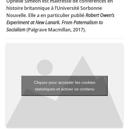
Ophélie Siméon est maîtresse de conférences en
histoire britannique à l’Université Sorbonne
Nouvelle. Elle a en particulier publié
Robert Owen’s
Experiment at New Lanark. From Paternalism to
Toutes les actualités
Socialism
(Palgrave Macmillan, 2017).
Les rendez-vous de l’APHG
Concours de recrutement
Concours scolaires
Conférences, tables rondes
Critique d’ouvrages publiés
Cliquez pour accepter les cookies
statistiques et activer ce contenu
Culture