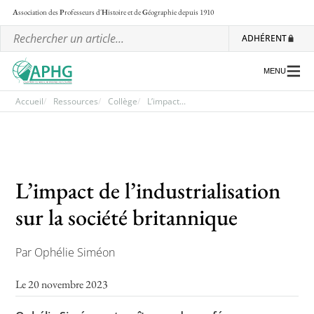
A
ssociation des
P
rofesseurs d'
H
istoire et de
G
éographie
depuis 1910
ADHÉRENT
MENU
Accueil
Ressources
Collège
L’impact...
L’association
Les régionales
L’impact de l’industrialisation
Les ateliers nationaux
sur la société britannique
Communiqués et motions
Par Ophélie Siméon
Lettre d’information de l’APHG
L’APHG dans la presse
Le 20 novembre 2023