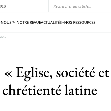
1910
-NOUS ?
NOTRE REVUE
ACTUALITÉS
NOS RESSOURCES
o...
« Eglise, société et
 chrétienté latine