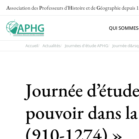
A
ssociation des
P
rofesseurs d'
H
istoire et de
G
éographie
depuis 
QUI SOMMES
Accueil
Actualités
Journées d'étude APHG
Journée d&rsqu
Journée d’étude 
pouvoir dans la
(910-1274) »