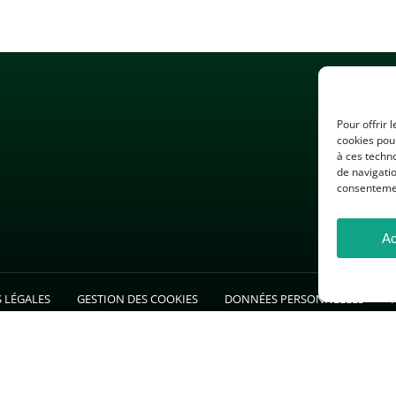
Pour offrir 
cookies pour
à ces techn
de navigatio
consentement
Ac
 LÉGALES
GESTION DES COOKIES
DONNÉES PERSONNELLES
26 — Association des Professeurs d’Histoire et de Géographie — Tous droits