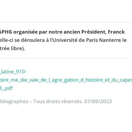
APHG organisée par notre ancien Président, Franck
Celle-ci se déroulera à l’Université de Paris Nanterre le
rée libre).
_latine_910-
oire_me_die_vale_de_l_agre_gation_d_histoire_et_du_cape
3_.pdf
& Géographes – Tous droits réservés. 07/09/2023