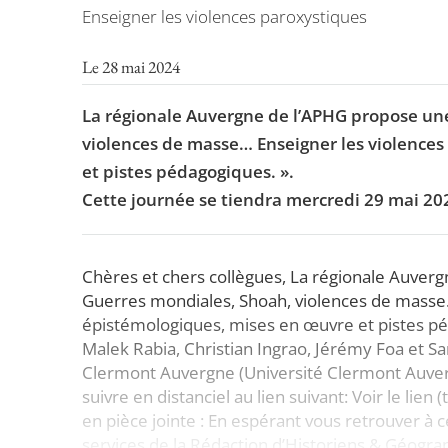
Enseigner les violences paroxystiques
Le 28 mai 2024
La régionale Auvergne de l’APHG propose un
violences de masse… Enseigner les violences
et pistes pédagogiques. ».
Cette journée se tiendra mercredi 29 mai 20
Chères et chers collègues, La régionale Auver
Guerres mondiales, Shoah, violences de masse…
épistémologiques, mises en œuvre et pistes péd
Malek Rabia, Christian Ingrao, Jérémy Foa et S
Clermont Auvergne (Université Clermont Auverg
suivre en distanciel au lien suivant: Voir le l
en pièce jointe : En espérant vous retrouver à 
services de la Rédaction d’Historiens & Géogra