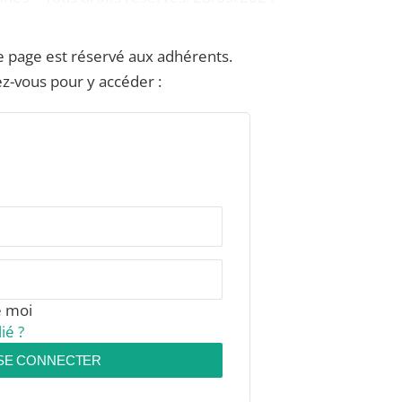
e page est réservé aux adhérents.
z-vous pour y accéder :
e moi
ié ?
SE CONNECTER