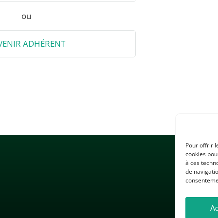
ou
VENIR ADHÉRENT
Pour offrir 
cookies pour
à ces techn
de navigatio
consentement
Ac