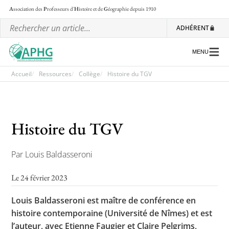
A
ssociation des
P
rofesseurs d'
H
istoire et de
G
éographie
depuis 1910
ADHÉRENT
MENU
Accueil
Ressources
Collège
Histoire du TGV
L’association
Histoire du TGV
Les régionales
Les ateliers nationaux
Par Louis Baldasseroni
Communiqués et motions
Le 24 février 2023
Lettre d’information de l’APHG
Louis Baldasseroni est maître de conférence en
L’APHG dans la presse
histoire contemporaine (Université de Nîmes) et est
l’auteur, avec Etienne Faugier et Claire Pelgrims,