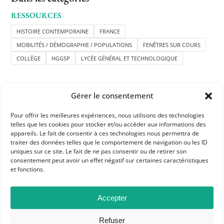
RESSOURCES
HISTOIRE CONTEMPORAINE
FRANCE
MOBILITÉS / DÉMOGRAPHIE / POPULATIONS
FENÊTRES SUR COURS
COLLÈGE
HGGSP
LYCÉE GÉNÉRAL ET TECHNOLOGIQUE
Gérer le consentement
Pour offrir les meilleures expériences, nous utilisons des technologies
telles que les cookies pour stocker et/ou accéder aux informations des
APHG
appareils. Le fait de consentir à ces technologies nous permettra de
traiter des données telles que le comportement de navigation ou les ID
Association des professeurs d'histoire et géographie
uniques sur ce site. Le fait de ne pas consentir ou de retirer son
consentement peut avoir un effet négatif sur certaines caractéristiques
+ 33 0(1) 42 33 62 37
et fonctions.
BP 6541 – 75065 Paris Cedex 02
Accepter
CONTACTEZ-NOUS
Refuser