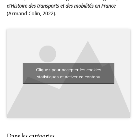
d’
Histoire des transports et des mobilités en France
(Armand Colin, 2022).
Toutes les actualités
Les rendez-vous de l’APHG
Concours de recrutement
Concours scolaires
Cliquez pour accepter les cookies
Conférences, tables rondes
statistiques et activer ce contenu
Critique d’ouvrages publiés
Culture
Dans les catégories