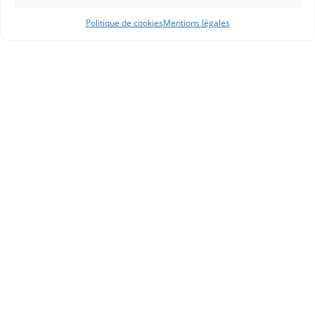
Politique de cookies
Mentions légales
APHG
Association des professeurs d'histoire et géographie
+ 33 0(1) 42 33 62 37
BP 6541 – 75065 Paris Cedex 02
CONTACTEZ-NOUS
MENTIONS LÉGALES
GESTION DES COOKIES