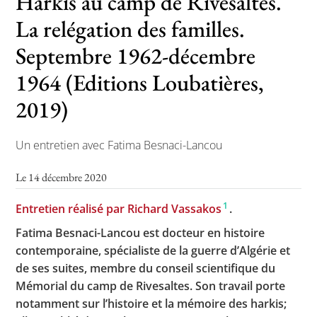
Harkis au camp de Rivesaltes.
La relégation des familles.
Septembre 1962-décembre
Toutes les actualités
1964 (Editions Loubatières,
Les rendez-vous de l’APHG
2019)
Concours de recrutement
Concours scolaires
Un entretien avec Fatima Besnaci-Lancou
Conférences, tables rondes
Le 14 décembre 2020
Critique d’ouvrages publiés
1
Entretien réalisé par Richard Vassakos
.
Culture
Fatima Besnaci-Lancou est docteur en histoire
contemporaine, spécialiste de la guerre d’Algérie et
de ses suites, membre du conseil scientifique du
Mémorial du camp de Rivesaltes. Son travail porte
notamment sur l’histoire et la mémoire des harkis;