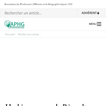
A
ssociation des
P
rofesseurs d'
H
istoire et de
G
éographie
depuis 1910
ADHÉRENT
MENU
Accueil
Harkis au camp...
L’association
Les régionales
Les ateliers nationaux
Communiqués et motions
Lettre d’information de l’APHG
L’APHG dans la presse