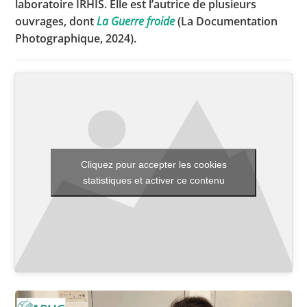
laboratoire IRHIS. Elle est l’autrice de plusieurs
ouvrages, dont
La Guerre froide
(La Documentation
Photographique, 2024).
Toutes les actualités
Les rendez-vous de l’APHG
Concours de recrutement
Concours scolaires
Conférences, tables rondes
Cliquez pour accepter les cookies
statistiques et activer ce contenu
Critique d’ouvrages publiés
Culture