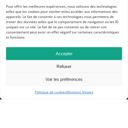
Pour offrir les meilleures expériences, nous utilisons des technologies
telles que les cookies pour stocker et/ou accéder aux informations des
appareils. Le fait de consentir à ces technologies nous permettra de
traiter des données telles que le comportement de navigation ou les ID
APHG
uniques sur ce site. Le fait de ne pas consentir ou de retirer son
Association des professeurs d'histoire et géographie
consentement peut avoir un effet négatif sur certaines caractéristiques
et fonctions.
+ 33 0(1) 42 33 62 37
BP 6541 – 75065 Paris Cedex 02
Accepter
Refuser
CONTACTEZ-NOUS
Voir les préférences
MENTIONS LÉGALES
Politique de cookies
Mentions légales
GESTION DES COOKIES
DONNÉES PERSONNELLES
PLAN DU SITE
© 2000-2026 — Association des Professeurs d’Histoire et de