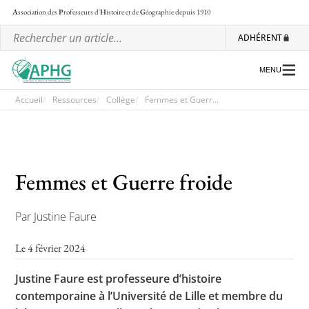
A
ssociation des
P
rofesseurs d'
H
istoire et de
G
éographie
depuis 1910
ADHÉRENT
MENU
Accueil
Ressources
Collège
Femmes et Guerr...
L’association
Les régionales
Femmes et Guerre froide
Les ateliers nationaux
Par Justine Faure
Communiqués et motions
Lettre d’information de l’APHG
Le 4 février 2024
L’APHG dans la presse
Justine Faure est professeure d’histoire
contemporaine à l’Université de Lille et membre du