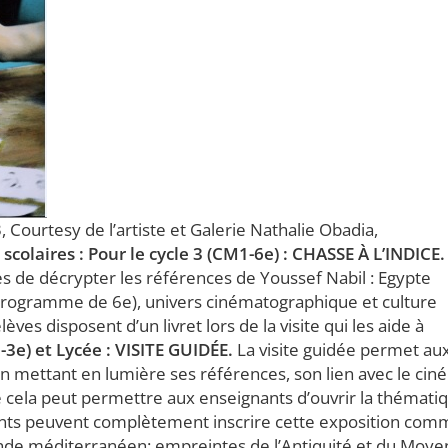
3, Courtesy de l’artiste et Galerie Nathalie Obadia,
scolaires : Pour le cycle 3 (CM1-6e) : CHASSE À L’INDICE.
es de décrypter les références de Youssef Nabil : Egypte
rogramme de 6e), univers cinématographique et culture
es disposent d’un livret lors de la visite qui les aide à
e-3e) et Lycée : VISITE GUIDÉE.
La visite guidée permet au
en mettant en lumière ses références, son lien avec le ci
e cela peut permettre aux enseignants d’ouvrir la thémati
gnants peuvent complètement inscrire cette exposition co
nde méditerranéen: empreintes de l’Antiquité et du Moye