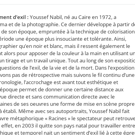
ent d’exil :
Youssef Nabil, né au Caire en 1972, a
éma et de la photographie. Ce dernier développe à partir d
s de son époque, empruntée à la technique de colorisation
riode une époque plus insouciante et tolérante. Ainsi,
raphier qu’en noir et blanc, mais il ressent également le
ent alors pour apposer de la couleur à la main en utilisant u
n tirage et un travail unique. Tout au long de son expositi
stions de l’exil, de la vie et de la mort. Dans l’exposition
ons pas de rétrospective mais suivons le fil continu d’une
hronologie, l’accrochage est avant tout esthétique et
e époque permet de donner une certaine distance aux
 vue directe et sans communication directe avec le
taines de ses oeuvres une forme de mise en scène propre
à établi. Même avec ses autoportraits, Youssef Nabil fait
vre métaphorique « Racines » le spectateur peut retrouv
En effet, en 2003 il quitte son pays natal pour travailler entr
que et temporel nait un sentiment d’exil lié à cette épr