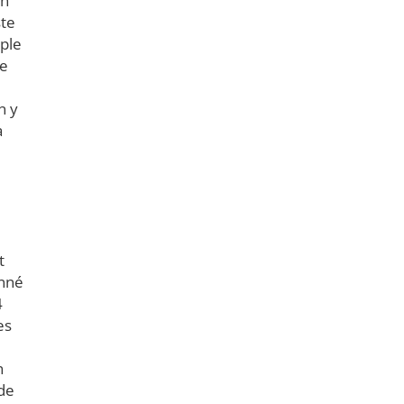
en
ste
ple
re
n y
à
t
onné
4
es
n
 de