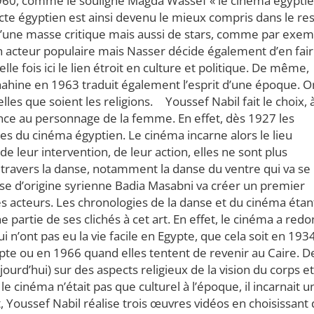
960, comme le souligne Magda Wassef « le cinéma égypti
cte égyptien est ainsi devenu le mieux compris dans le re
’une masse critique mais aussi de stars, comme par exem
n acteur populaire mais Nasser décide également d’en fai
lle fois ici le lien étroit en culture et politique. De même,
 Chahine en 1963 traduit également l’esprit d’une époque. O
lles que soient les religions. Youssef Nabil fait le choix, 
nce au personnage de la femme. En effet, dès 1927 les
es du cinéma égyptien. Le cinéma incarne alors le lieu
de leur intervention, de leur action, elles ne sont plus
 travers la danse, notamment la danse du ventre qui va se
e d’origine syrienne Badia Masabni va créer un premier
 acteurs. Les chronologies de la danse et du cinéma étan
partie de ses clichés à cet art. En effet, le cinéma a red
 n’ont pas eu la vie facile en Egypte, que cela soit en 193
ypte ou en 1966 quand elles tentent de revenir au Caire. D
ourd’hui) sur des aspects religieux de la vision du corps et
e cinéma n’était pas que culturel à l’époque, il incarnait u
 Youssef Nabil réalise trois œuvres vidéos en choisissant