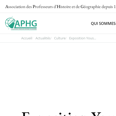
A
ssociation des
P
rofesseurs d'
H
istoire et de
G
éographie
depuis 
QUI SOMMES
Accueil
Actualités
Culture
Exposition Yous...