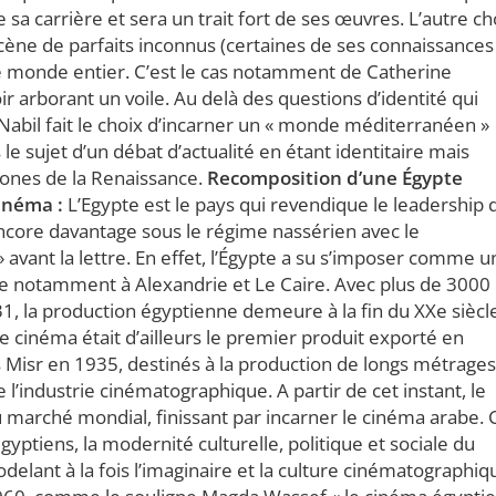
 sa carrière et sera un trait fort de ses œuvres. L’autre ch
 scène de parfaits inconnus (certaines de ses connaissances
e monde entier. C’est le cas notamment de Catherine
r arborant un voile. Au delà des questions d’identité qui
abil fait le choix d’incarner un « monde méditerranéen »
us le sujet d’un débat d’actualité en étant identitaire mais
dones de la Renaissance.
Recomposition d’une Égypte
cinéma :
L’Egypte est le pays qui revendique le leadership 
core davantage sous le régime nassérien avec le
ant la lettre. En effet, l’Égypte a su s’imposer comme u
 notamment à Alexandrie et Le Caire. Avec plus de 3000
1, la production égyptienne demeure à la fin du XXe siècle
 cinéma était d’ailleurs le premier produit exporté en
s Misr en 1935, destinés à la production de longs métrages
 l’industrie cinématographique. A partir de cet instant, le
 marché mondial, finissant par incarner le cinéma arabe. 
gyptiens, la modernité culturelle, politique et sociale du
delant à la fois l’imaginaire et la culture cinématographiq