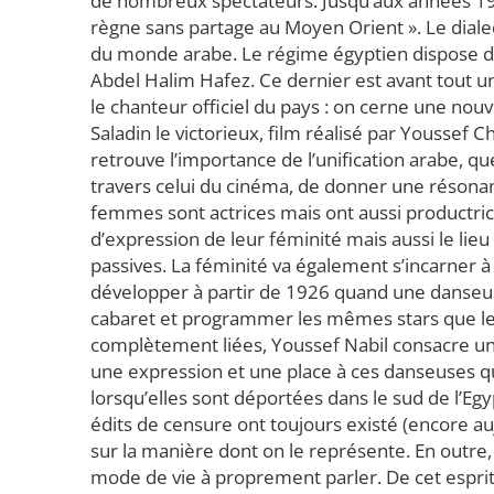
de nombreux spectateurs. Jusqu’aux années 1
règne sans partage au Moyen Orient ». Le diale
du monde arabe. Le régime égyptien dispose d
Abdel Halim Hafez. Ce dernier est avant tout u
le chanteur officiel du pays : on cerne une nouve
Saladin le victorieux, film réalisé par Youssef
retrouve l’importance de l’unification arabe, que
travers celui du cinéma, de donner une résona
femmes sont actrices mais ont aussi productric
d’expression de leur féminité mais aussi le lieu 
passives. La féminité va également s’incarner à
développer à partir de 1926 quand une danseus
cabaret et programmer les mêmes stars que les
complètement liées, Youssef Nabil consacre une 
une expression et une place à ces danseuses qui
lorsqu’elles sont déportées dans le sud de l’Eg
édits de censure ont toujours existé (encore auj
sur la manière dont on le représente. En outre, l
mode de vie à proprement parler. De cet esprit,