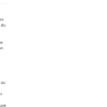
es
 du
ne
on
 au
er
e
euve