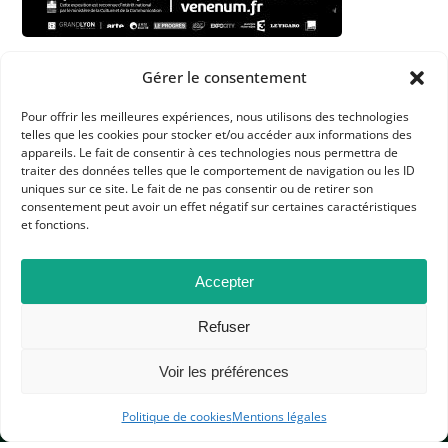
Dans les catégories
Gérer le consentement
ACTUALITÉS
Pour offrir les meilleures expériences, nous utilisons des technologies
telles que les cookies pour stocker et/ou accéder aux informations des
CULTURE
L'APHG VOUS SIGNALE
appareils. Le fait de consentir à ces technologies nous permettra de
traiter des données telles que le comportement de navigation ou les ID
uniques sur ce site. Le fait de ne pas consentir ou de retirer son
consentement peut avoir un effet négatif sur certaines caractéristiques
et fonctions.
Accepter
APHG
Refuser
Association des professeurs d'histoire et géographie
Voir les préférences
+ 33 0(1) 42 33 62 37
BP 6541 – 75065 Paris Cedex 02
Politique de cookies
Mentions légales