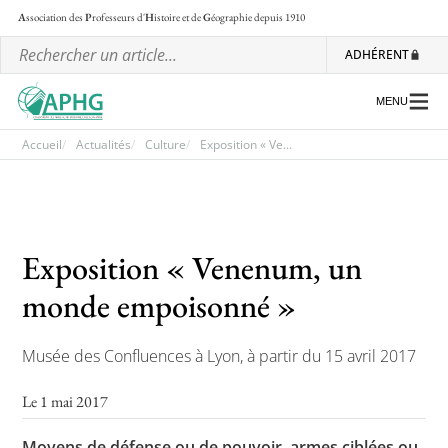
A
ssociation des
P
rofesseurs d'
H
istoire et de
G
éographie
depuis 1910
ADHÉRENT
MENU
Accueil
Actualités
Culture
Exposition « Ve...
L’association
Les régionales
Exposition « Venenum, un
Les ateliers nationaux
monde empoisonné »
Communiqués et motions
Musée des Confluences à Lyon, à partir du 15 avril 2017
Lettre d’information de l’APHG
L’APHG dans la presse
Le 1 mai 2017
Moyens de défense ou de pouvoir, armes ciblées ou