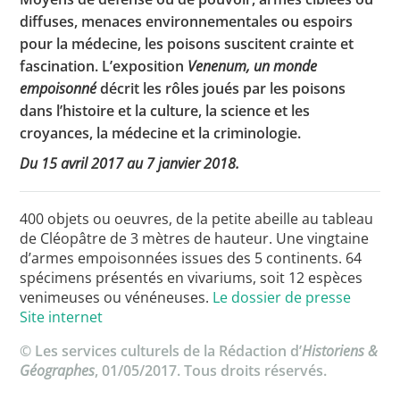
diffuses, menaces environnementales ou espoirs
pour la médecine, les poisons suscitent crainte et
fascination. L’exposition
Venenum, un monde
Toutes les actualités
empoisonné
décrit les rôles joués par les poisons
Les rendez-vous de l’APHG
dans l’histoire et la culture, la science et les
croyances, la médecine et la criminologie.
Concours de recrutement
Du 15 avril 2017 au 7 janvier 2018.
Concours scolaires
Conférences, tables rondes
400 objets ou oeuvres, de la petite abeille au tableau
de Cléopâtre de 3 mètres de hauteur. Une vingtaine
Critique d’ouvrages publiés
d’armes empoisonnées issues des 5 continents. 64
Culture
spécimens présentés en vivariums, soit 12 espèces
venimeuses ou vénéneuses.
Le dossier de presse
Site internet
© Les services culturels de la Rédaction d’
Historiens &
Géographes
, 01/05/2017. Tous droits réservés.