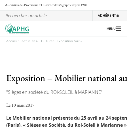
A
ssociation des
P
rofesseurs d'
H
istoire et de
G
éographie
depuis 1910
ADHÉRENT
MENU
Accueil
Actualités
Culture
Exposition &#82...
L’association
Les régionales
Exposition – Mobilier national a
Les ateliers nationaux
Communiqués et motions
"Sièges en société du ROI-SOLEIL à MARIANNE"
Lettre d’information de l’APHG
Le 10 mars 2017
L’APHG dans la presse
Le Mobilier national présente du 25 avril au 24 septe
(Paris), « Sièges en Société, du Roi-Soleil à Marianne