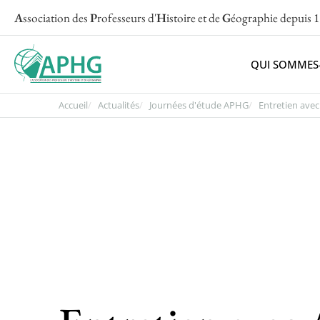
A
ssociation des
P
rofesseurs d'
H
istoire et de
G
éographie
depuis 
QUI SOMMES
Accueil
Actualités
Journées d'étude APHG
Entretien avec.