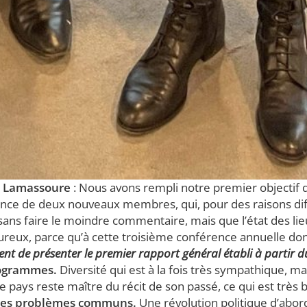
n Lamassoure
: Nous avons rempli notre premier objectif q
ésence de deux nouveaux membres, qui, pour des raisons dif
 sans faire le moindre commentaire, mais que l’état des li
eureux, parce qu’à cette troisième conférence annuelle dont
nt de présenter le premier rapport général établi à partir du
rogrammes.
Diversité qui est à la fois très sympathique, 
pays reste maître du récit de son passé, ce qui est très 
 a des problèmes communs.
Une révolution politique d’abord