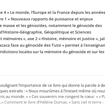
 4 « Le monde, l’Europe et la France depuis les année
itre 1 « Nouveaux rapports de puissance et enjeux
 de masse et les génocides, notamment le génocide des
d’Histoire-Géographie, Géopolitique et Sciences
t mémoires », axe 2 « Histoire, mémoire et justice », ja
x gacaca face au génocide des Tutsi » permet à l’enseigna
juridictions locales sur la mémoire du génocide et sur les
oulignant l’importance de ce livre qui donne la parole à d
lques extraits : « Nous mourûmes à l’instant même où nou
mis au monde. » « Ces souvenirs me rongent le cœur. » « 
ais.» Comment le livre d’Hélène Dumas, « Sans ciel ni terre :