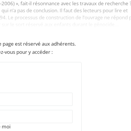
2006) », fait-il résonnance avec les travaux de recherche 
ui n’a pas de conclusion. Il faut des lecteurs pour lire et
94. Le processus de construction de l’ouvrage ne répond 
 sur le sort réservé aux enfants durant le génocide....
e page est réservé aux adhérents.
z-vous pour y accéder :
e moi