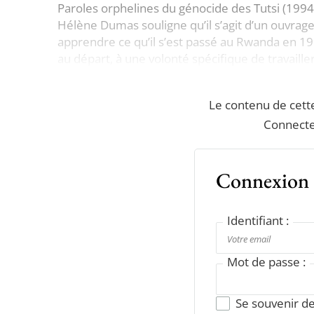
Paroles orphelines du génocide des Tutsi (1994-
Hélène Dumas souligne qu’il s’agit d’un ouvrage q
apprendre ce qu’il s’est passé au Rwanda en 19
au départ, à une volonté spécifique de travailler
Le contenu de cett
Connecte
Connexion
Identifiant :
Mot de passe :
Se souvenir d