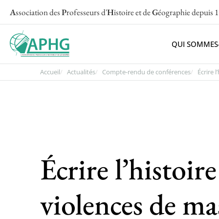
A
ssociation des
P
rofesseurs d'
H
istoire et de
G
éographie
depuis 
QUI SOMMES
Accueil
Actualités
Compte-rendu de conférences
Écrire l’
Écrire l’histoire
violences de mas