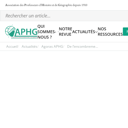
A
ssociation des
P
rofesseurs d'
H
istoire et de
G
éographie
depuis 1910
QUI
NOTRE
NOS
SOMMES-
ACTUALITÉS
REVUE
RESSOURCES
NOUS ?
Accueil
Actualités
Agoras APHG
De l’encombreme...