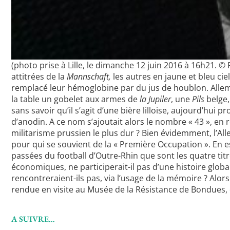
(photo prise à Lille, le dimanche 12 juin 2016 à 16h21. ©
attitrées de la
Mannschaft,
les autres en jaune et bleu ci
remplacé leur hémoglobine par du jus de houblon. Allema
la table un gobelet aux armes de
la Jupiler
, une
Pils
belge,
sans savoir qu’il s’agit d’une bière lilloise, aujourd’hui 
d’anodin. A ce nom s’ajoutait alors le nombre « 43 », en 
militarisme prussien le plus dur ? Bien évidemment, l’All
pour qui se souvient de la « Première Occupation ». En est
passées du football d’Outre-Rhin que sont les quatre tit
économiques, ne participerait-il pas d’une histoire globa
rencontreraient-ils pas, via l’usage de la mémoire ? Alor
rendue en visite au Musée de la Résistance de Bondues, d
A SUIVRE…