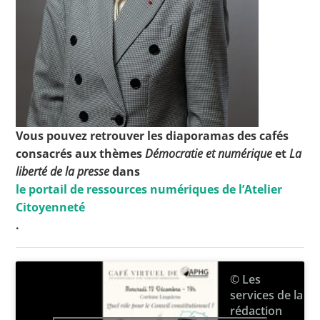
Vous pouvez retrouver les diaporamas des cafés
consacrés aux thèmes
Démocratie et numérique
et
La
liberté de la presse
dans
le portail de ressources numériques de l’Atelier
Citoyenneté
.
© Les
services de la
rédaction