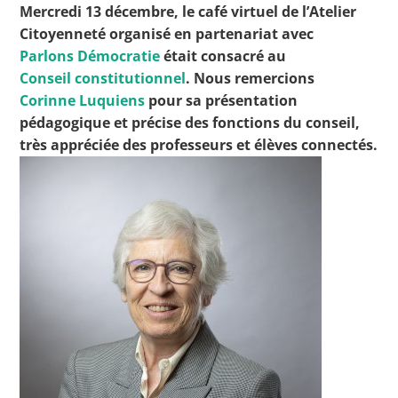
Mercredi 13 décembre, le café virtuel de l’Atelier
Citoyenneté organisé en partenariat avec
Parlons Démocratie
était consacré au
Toutes les actualités
Conseil constitutionnel
. Nous remercions
Corinne Luquiens
pour sa présentation
Les rendez-vous de l’APHG
pédagogique et précise des fonctions du conseil,
Concours de recrutement
très appréciée des professeurs et élèves connectés.
Concours scolaires
Conférences, tables rondes
Critique d’ouvrages publiés
Culture