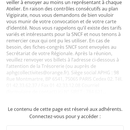
veiller à envoyer au moins un représentant à chaque
Atelier. En raison des contrôles consécutifs au plan
Vigipirate, nous vous demandons de bien vouloir
vous munir de votre convocation et de votre carte
d’identité. Nous vous rappelons qu’il existe des tarifs
variés et intéressants pour la SNCF et nous tenons à
remercier ceux qui ont pu les utiliser. En cas de
besoin, des fiches-congrès SNCF sont envoyées au
Secrétariat de votre Régionale. Après la réunion,
veuillez renvoyer vos billets à l’adresse ci-dessous à
l’attention de la Trésorerie (ou auprès de
aphgcollectivites@orange.fr). Siège social APHG : 98
Rue Montmartre, BP 6541, 75065 PARIS Cedex 02. Tél.
01 42.33.62.37 / Fax 01 42.33.12.08 Courriel
(formulaire de contact) ici N° SIRET : 784 621...
Le contenu de cette page est réservé aux adhérents.
Connectez-vous pour y accéder :