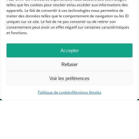
telles que les cookies pour stocker et/ou accéder aux informations des
appareils. Le fait de consentir à ces technologies nous permettra de
traiter des données telles que le comportement de navigation ou les ID
uniques sur ce site. Le fait de ne pas consentir ou de retirer son
Dans les catégories
consentement peut avoir un effet négatif sur certaines caractéristiques
et fonctions.
ACTUALITÉS
INFORMATIONS ADHÉRENTS
JOURNÉES D'ÉTUDE APHG
Accepter
Refuser
Voir les préférences
Politique de cookies
Mentions légales
APHG
Association des professeurs d'histoire et géographie
+ 33 0(1) 42 33 62 37