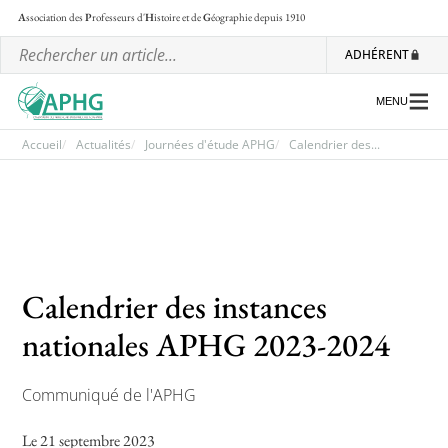
A
ssociation des
P
rofesseurs d'
H
istoire et de
G
éographie
depuis 1910
ADHÉRENT
MENU
Accueil
Actualités
Journées d'étude APHG
Calendrier des...
L’association
Les régionales
Les ateliers nationaux
Calendrier des instances
Communiqués et motions
nationales APHG 2023-2024
Lettre d’information de l’APHG
Communiqué de l'APHG
L’APHG dans la presse
Le 21 septembre 2023