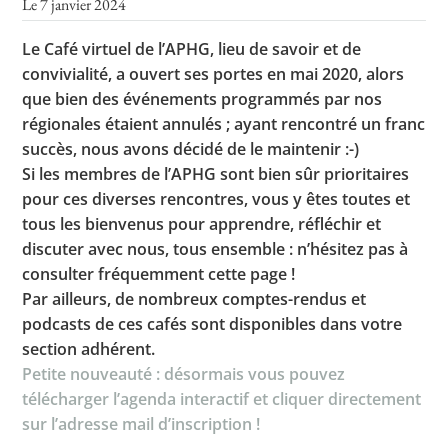
Le 7 janvier 2024
Le Café virtuel de l’APHG, lieu de savoir et de
convivialité, a ouvert ses portes en mai 2020, alors
Toutes les actualités
que bien des événements programmés par nos
Les rendez-vous de l’APHG
régionales étaient annulés ; ayant rencontré un franc
succès, nous avons décidé de le maintenir :-)
Concours de recrutement
Si les membres de l’APHG sont bien sûr prioritaires
Concours scolaires
pour ces diverses rencontres, vous y êtes toutes et
tous les bienvenus pour apprendre, réfléchir et
Conférences, tables rondes
discuter avec nous, tous ensemble : n’hésitez pas à
Critique d’ouvrages publiés
consulter fréquemment cette page !
Par ailleurs, de nombreux comptes-rendus et
Culture
podcasts de ces cafés sont disponibles dans votre
section adhérent.
Petite nouveauté : désormais vous pouvez
télécharger l’agenda interactif et cliquer directement
sur l’adresse mail d’inscription !