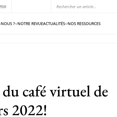
1910
-NOUS ?
NOTRE REVUE
ACTUALITÉS
NOS RESSOURCES
u café virtuel de
s 2022!