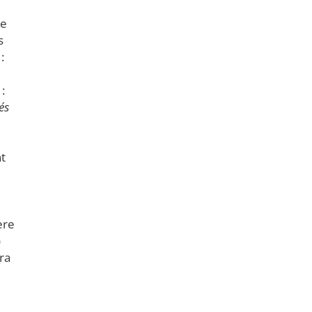
le
s
:
:
és
nt
ère
)
ra