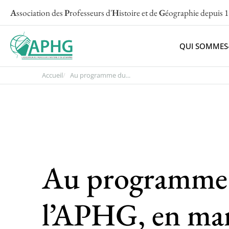
A
ssociation des
P
rofesseurs d'
H
istoire et de
G
éographie
depuis 
QUI SOMMES
Accueil
Au programme du...
Au programme d
l’APHG, en mar