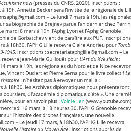
’Occultisme nazi
(presses du CNRS, 2020), inscriptions :
 19h, Annette Becker sera l’invitée de la régionale de Lil
ionsaphg@gmail.com – Le lundi 7 mars à 19h, les régionale
ur sa biographie de Brejnev parue l’an dernier chez Perrin 
 Le mardi 8 mars à 19h, l’Aphg Lyon et l’Aphg Grenoble
hie de Gorbatchev vient de paraître aux PUF. Inscriptions 
 à 18h30, l’APHG Lille recevra Claire Andrieu pour
Tomb
939-1945
. Inscriptions : secretariataphglille@gmail.com – Le
 recevra Jean-Marie Guillouët pour
L’Art du XVe siècle
:
i 14 mars à 19h, les régionales du Nord et de Nice recevro
e, Vincent Duclert et Pierre Serna pour le livre collectif
Le
’histoire
: n’hésitez pas à envoyer un mail à :
s à 18h30, les Archives diplomatiques nous présenteront
es boursiers, « l’académie diplomatique d’été ». Une premi
emière, pour en savoir plus :
Voir le lien
(www.youtube.com
e mercredi 16 mars, à 18 heures 30, l’APHG Grenoble recev
r sur l’histoire des droites françaises, une nouvelle
il.com – Le jeudi 17 mars, à 18h30, l’APHG Lille recevra
Nouvelle Histoire du Moyen Âge
: inscriptions auprès de