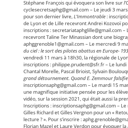
Stéphane François qui évoquera son livre sur
l
cyclesecretsaphg@gmail.com – Le jeudi 3 mars, à
pour son dernier livre,
L’Immontrable
: inscript
de Lyon et de Lille recevront Andrei Kozovoï po
inscriptions : secretariataphglille@gmail.com –
recevront Taline Ter Minassian dont une biograp
aphggrenoble1@gmail.com – Le mercredi 9 mars
du ciel : le sort des pilotes abattus en Europe- 1
vendredi 11 mars à 18h30, la régionale de Lyon
inscriptions : philippe.prudent@sfr.fr – Le lund
Chantal Morelle, Pascal Brioist, Sylvain Boulouqu
grand détournement. Quand E. Zemmour falsifie l
inscriptionsaphg@gmail.com – Le mardi 15 mar
une magnifique initiative pensée pour les élèv
vidéo, sur la session 2021, qui était aussi la pr
Inscriptions : inscriptionsaphg@gmail.com – L
Gilles Richard et Gilles Vergnon pour un « Retou
lecture ? ». Pour s’inscrire : aphg.grenoble@gma
Florian Mazel et Laure Verdon pour évoquer la