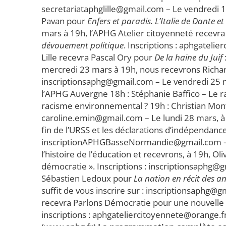
secretariataphglille@gmail.com – Le vendredi 
Pavan pour
Enfers et paradis. L’Italie de Dante et
mars à 19h, l’APHG Atelier citoyenneté recevra 
dévouement politique
. Inscriptions : aphgatel
Lille recevra Pascal Ory pour
De la haine du Juif
mercredi 23 mars à 19h, nous recevrons Richa
inscriptionsaphg@gmail.com – Le vendredi 25 m
l’APHG Auvergne 18h : Stéphanie Baffico – Le ra
racisme environnemental ? 19h : Christian Mont
caroline.emin@gmail.com – Le lundi 28 mars, à 
fin de l’URSS et les déclarations d’indépendance
inscriptionAPHGBasseNormandie@gmail.com – L
l’histoire de l’éducation et recevrons, à 19h, Oli
démocratie ». Inscriptions : inscriptionsaphg
Sébastien Ledoux pour
La nation en récit des a
suffit de vous inscrire sur : inscriptionsaphg@g
recevra Parlons Démocratie pour une nouvelle sé
inscriptions : aphgateliercitoyennete@orange.fr Et