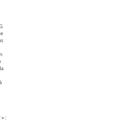
HG
Le
ns
un
e
la
à
» :