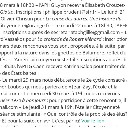
18 mars à 18h30 – l’APHG Lyon recevra Élisabeth Crouzet-
 Giotto
. Inscriptions : philippe.prudent@sfr.fr – Le lundi 21
Olivier Christin pour
La cause des autres. Une histoire du
iercitoyennete@orange.fr – Le mardi 22 mars à 18h30, l’AP
: inscriptions auprès de secretariataphglille@gmail.com – 
rd Vassakos pour
La croisade de Robert Ménard
: inscriptio
ars deux rencontres vous sont proposées, à la suite, par
pport à la nature dans les ghettos de Baltimore, reflet d’
ès – L’Américain moyen existe-t-il ? Inscriptions auprès d
18h30, l’APHG Caen recevra Katrina Kalda pour traiter de 
 des États baltes :
e mardi 29 mars nous débuterons le 2e cycle consacré 
vier Loubes qui nous parlera de « Jean Zay, l’école et la
@gmail.com – Le mercredi 30 mars à 19h, nous recevrons
nnées 1970 à nos jours
: pour participer à cette rencontre, il
mail.com – Le jeudi 31 mars à 19h, l’Atelier Citoyenneté
ance stimulante : « Quel contrôle de la probité des élus? 
 pour la suite, en avril, c’est par ici!
Voir le lien