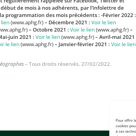
 régulièrement rappelée sur Facebook, Twitter et
 début de mois à nos adhérents, par l’infolettre de
 la programmation des mois précédents :
-Février 2022 :
 lien
(www.aphg.fr)
– Décembre 2021 :
Voir le lien
ww.aphg.fr)
– Octobre 2021 :
Voir le lien
(www.aphg.fr)
–
Mai-juin 2021 :
Voir le lien
(www.aphg.fr)
– Avril-mai 2021 
ir le lien
(www.aphg.fr)
– Janvier-février 2021 :
Voir le lien
Géographes
– Tous droits réservés. 27/02/2022.
Pour offrir 
cookies pour
à ces techn