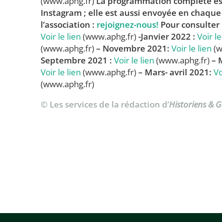
(www.aphg.fr)
La programmation complète est
Instagram ; elle est aussi envoyée en chaque
l’association :
rejoignez-nous!
Pour consulter
Voir le lien
(www.aphg.fr)
-Janvier 2022 :
Voir le
(www.aphg.fr)
– Novembre 2021:
Voir le lien
(w
Septembre 2021 :
Voir le lien
(www.aphg.fr)
– 
Voir le lien
(www.aphg.fr)
– Mars- avril 2021:
Vo
(www.aphg.fr)
© Les services de la rédaction d’
Historiens & 